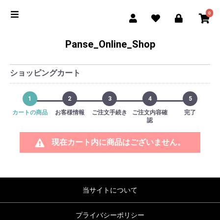
0
Panse_Online_Shop
ショッピングカート
1
2
3
4
5
カートの商品
お客様情報
ご注文手続き
ご注文内容確
完了
認
現在カート内に商品はございません。
当サイトについて
プライバシーポリシー