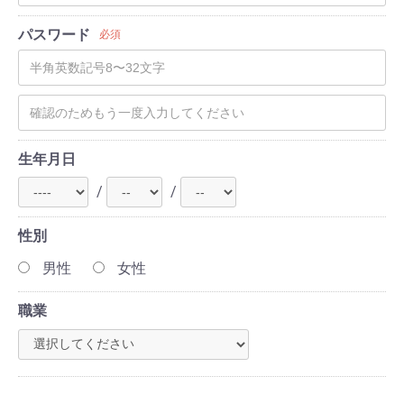
パスワード
必須
生年月日
/
/
性別
男性
女性
職業