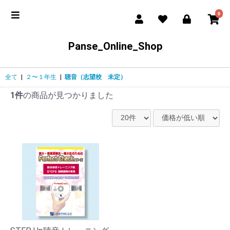
0
Panse_Online_Shop
全て
|
２〜１年生
|
聴音（志望校 未定）
1件
の商品が見つかりました