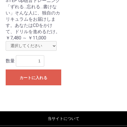
STEP Up聴音トレーニング
「ずれる…忘れる…書けな
い」そんな人に、独自のカ
リキュラムをお届けしま
す。あなたはCDをかけ
て、ドリルを進めるだけ。
￥7,480 ～ ￥11,000
お買い物を続ける
カートへ進む
数量
カートに入れる
当サイトについて