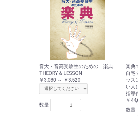
音大・音高受験生のための 楽典
楽典
THEORY & LESSON
自宅
￥3,080 ～ ￥3,520
ッス
い人
指導
￥44,
数量
数量