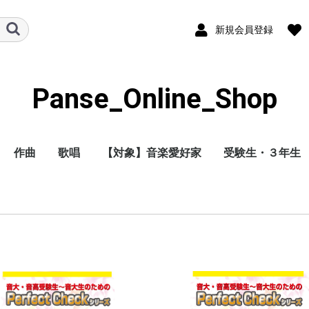
新規会員登録
Panse_Online_Shop
作曲
歌唱
【対象】音楽愛好家
受験生・３年生
独学（すぐ採点
通信教育（パン
解答つき）
ッフが採点）