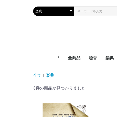
*
全商品
聴音
楽典
全て
|
楽典
3件
の商品が見つかりました