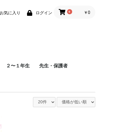
0
￥0
お気に入り
ログイン
２〜１年生
先生・保護者
できる
セスタ
聴音（志望校 未定）
楽典（全校 対応）
解答あり
解答なし（通信添削方
式）