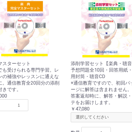
マスターセット
添削学習セット【楽典・聴音
でも受けられる専門学習。レ
予想問題全10回・回答用紙
ンの補強やレッスンに通えな
用封筒・聴音CD
お買い物を続ける
カートへ進む
に。通信教育全20回分の添削
※通信教育ですので、初回パ
付きです。
ージに解答は含まれません。
000
答案返却時に、解答・解説・
テをお届けします。
￥47,080