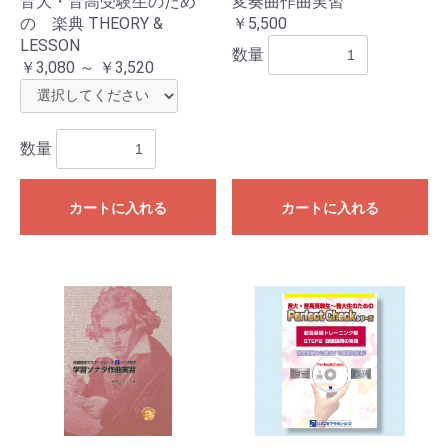
音大・音高受験生のため
変奏曲作曲実習
の 楽典 THEORY &
￥5,500
LESSON
数量
￥3,080 ～ ￥3,520
数量
カートに入れる
カートに入れる