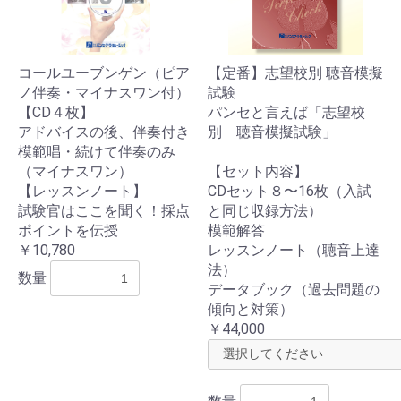
コールユーブンゲン（ピア
【定番】志望校別 聴音模擬
ノ伴奏・マイナスワン付）
試験
お買い物を続ける
カートへ進む
【CD４枚】
パンセと言えば「志望校
アドバイスの後、伴奏付き
別 聴音模擬試験」
模範唱・続けて伴奏のみ
（マイナスワン）
【セット内容】
【レッスンノート】
CDセット８〜16枚（入試
試験官はここを聞く！採点
と同じ収録方法）
ポイントを伝授
模範解答
￥10,780
レッスンノート（聴音上達
法）
数量
データブック（過去問題の
傾向と対策）
￥44,000