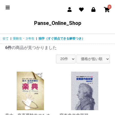
0
Panse_Online_Shop
全て
|
受験生・３年生
|
独学（すぐ採点できる解答つき）
6件
の商品が見つかりました