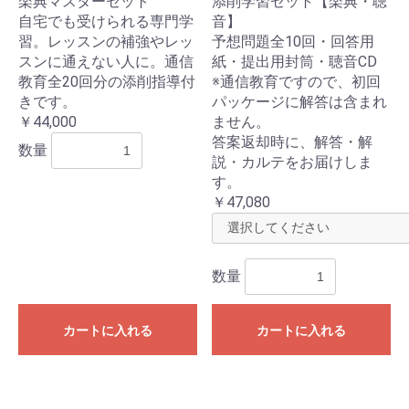
楽典マスターセット
添削学習セット【楽典・聴
自宅でも受けられる専門学
音】
習。レッスンの補強やレッ
予想問題全10回・回答用
スンに通えない人に。通信
紙・提出用封筒・聴音CD
教育全20回分の添削指導付
※通信教育ですので、初回
きです。
パッケージに解答は含まれ
￥44,000
ません。
答案返却時に、解答・解
数量
説・カルテをお届けしま
す。
￥47,080
お買い物を続ける
カートへ進む
数量
カートに入れる
カートに入れる