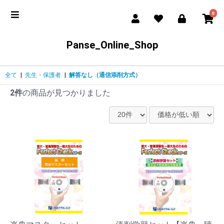
0
Panse_Online_Shop
全て
|
先生・保護者
|
解答なし（通信添削方式）
2件
の商品が見つかりました